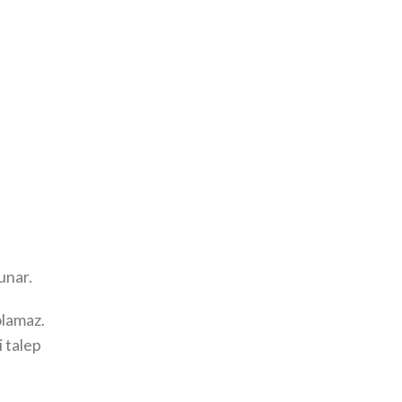
unar.
olamaz.
i talep