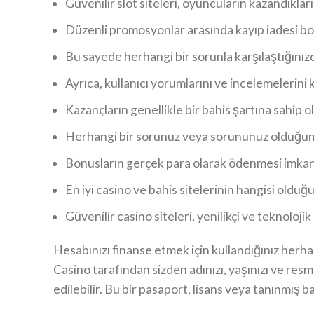
Güvenilir slot siteleri, oyuncuların kazandıkları
Düzenli promosyonlar arasında kayıp iadesi bo
Bu sayede herhangi bir sorunla karşılaştığınızda
Ayrıca, kullanıcı yorumlarını ve incelemelerini
Kazançların genellikle bir bahis şartına sahip
Herhangi bir sorunuz veya sorununuz olduğunda
Bonusların gerçek para olarak ödenmesi imkansızd
En iyi casino ve bahis sitelerinin hangisi olduğ
Güvenilir casino siteleri, yenilikçi ve teknolo
Hesabınızı finanse etmek için kullandığınız herh
Casino tarafından sizden adınızı, yaşınızı ve resmi
edilebilir. Bu bir pasaport, lisans veya tanınmış baş