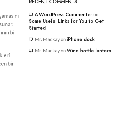
RECENT COMMENTS
A WordPress Commenter
on
aşamasını
Some Useful Links for You to Get
 sunar.
Started
ının bir
iPhone dock
Mr. Mackay
on
Wine bottle lantern
Mr. Mackay
on
kleri
ken bir