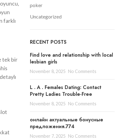
r oyuncu,
poker
 oyun
Uncategorized
 farklı
RECENT POSTS
Find love and relationship with local
 tek bir
lesbian girls
ahis
November 8, 2025
No Comments
 detaylı
L . A . Females Dating: Contact
Pretty Ladies Trouble-Free
November 8, 2025
No Comments
slot
онлайн актуальные бонусные
предложения.774
ikkat
November 7, 2025
No Comments