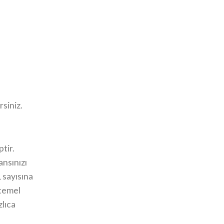
rsiniz.
tir.
ansınızı
1 sayısına
 temel
zlıca