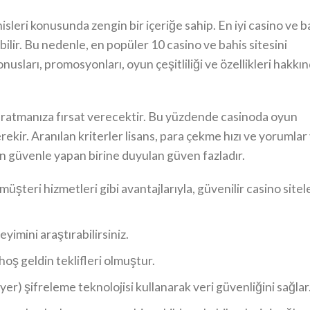
sleri konusunda zengin bir içeriğe sahip. En iyi casino ve b
ilir. Bu nedenle, en popüler 10 casino ve bahis sitesini
onusları, promosyonları, oyun çeşitliliği ve özellikleri hakkın
aratmanıza fırsat verecektir. Bu yüzdende casinoda oyun
kir. Aranılan kriterler lisans, para çekme hızı ve yorumlar
an güvenle yapan birine duyulan güven fazladır.
şteri hizmetleri gibi avantajlarıyla, güvenilir casino sitel
yimini araştırabilirsiniz.
oş geldin teklifleri olmuştur.
yer) şifreleme teknolojisi kullanarak veri güvenliğini sağlar