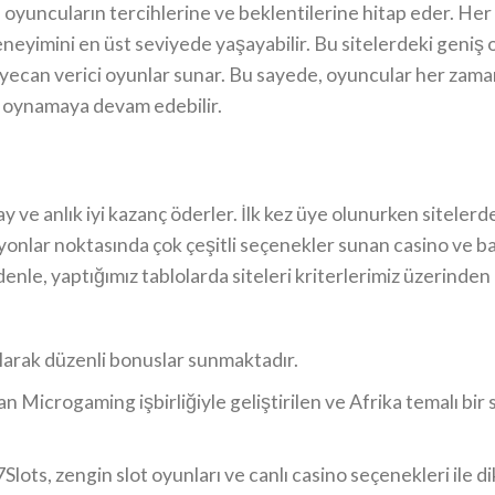
i, oyuncuların tercihlerine ve beklentilerine hitap eder. He
eneyimini en üst seviyede yaşayabilir. Bu sitelerdeki geniş
eyecan verici oyunlar sunar. Bu sayede, oyuncular her zaman
n oynamaya devam edebilir.
y ve anlık iyi kazanç öderler. İlk kez üye olunurken sitelerde
onlar noktasında çok çeşitli seçenekler sunan casino ve b
denle, yaptığımız tablolarda siteleri kriterlerimiz üzerinden
k olarak düzenli bonuslar sunmaktadır.
Microgaming işbirliğiyle geliştirilen ve Afrika temalı bir 
lots, zengin slot oyunları ve canlı casino seçenekleri ile d