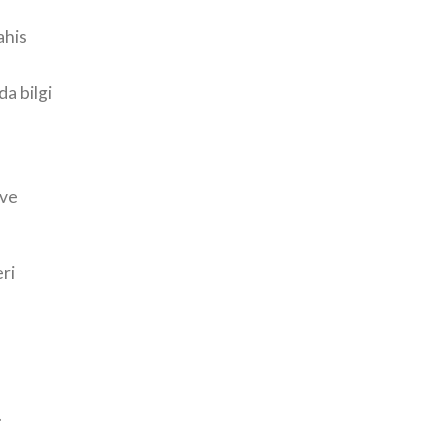
ahis
da bilgi
 ve
eri
.