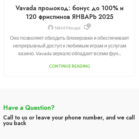
Vavada промокод: бонус до 100% и
120 фриспинов ЯНВАРЬ 2025
0
Nikhil Mangal
Оно позволяет обходить блокировки и обеспечивает
непрерывный доступ к любимым играм и услугам
казино. Vavada зеркало обладает всеми фун...
CONTINUE READING
Have a Question?
Call to us or leave your phone number, and we call
you back