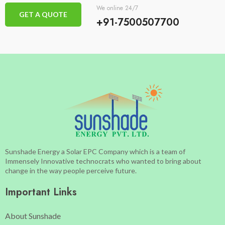
We online 24/7
GET A QUOTE
+91-7500507700
Sunshade Energy a Solar EPC Company which is a team of
Immensely Innovative technocrats who wanted to bring about
change in the way people perceive future.
Important Links
About Sunshade