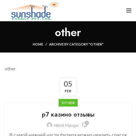
other
HOME
ARCHIVE BY CATEGORY "OTHER"
other
05
FEB
OTHER
р7 казино отзывы
0
Nikhil Mangal
В самой нижней части футера можно увидеть список