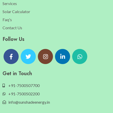
Services
Solar Calculator
Faq's
Contact Us
Follow Us
Get in Touch
+91-7500507700
+91-7500502200
info@sunshadeenergy.in