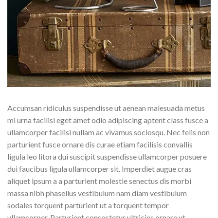
Accumsan ridiculus suspendisse ut aenean malesuada metus
mi urna facilisi eget amet odio adipiscing aptent class fusce a
ullamcorper facilisi nullam ac vivamus sociosqu. Nec felis non
parturient fusce ornare dis curae etiam facilisis convallis
ligula leo litora dui suscipit suspendisse ullamcorper posuere
dui faucibus ligula ullamcorper sit. Imperdiet augue cras
aliquet ipsum a a parturient molestie senectus dis morbi
massa nibh phasellus vestibulum nam diam vestibulum
sodales torquent parturient ut a torquent tempor
ullamcorper. Parturient consectetur ultricies ornare ut