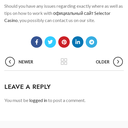
Should you have any issues regarding exactly where as well as
tips on how to work with
официальный сайт Selector
Casino
, you possibly can contact us on our site.
NEWER
OLDER
LEAVE A REPLY
You must be
logged in
to post a comment.