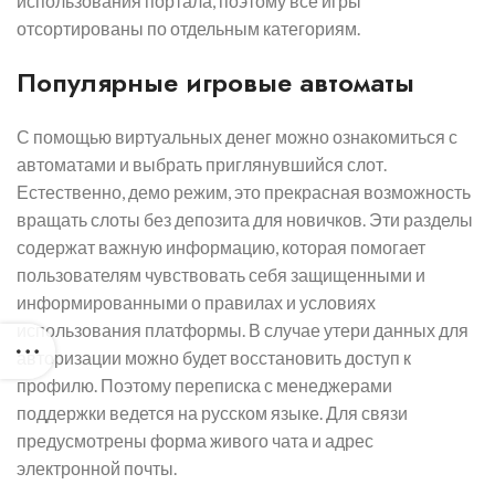
использования портала, поэтому все игры
отсортированы по отдельным категориям.
Популярные игровые автоматы
С помощью виртуальных денег можно ознакомиться с
автоматами и выбрать приглянувшийся слот.
Естественно, демо режим, это прекрасная возможность
вращать слоты без депозита для новичков. Эти разделы
содержат важную информацию, которая помогает
пользователям чувствовать себя защищенными и
информированными о правилах и условиях
использования платформы. В случае утери данных для
авторизации можно будет восстановить доступ к
профилю. Поэтому переписка с менеджерами
поддержки ведется на русском языке. Для связи
предусмотрены форма живого чата и адрес
электронной почты.