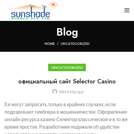
Blog
HOME
UNCATEGORIZED
UNCATEGORIZED
официальный сайт Selector Casino
Nikhil Mangal
Ее могут запросить только в крайних случаях, если
подозревают гемблера в мошенничестве. Оформление
онлайн ресурса казино Селектор классическое и в то же
время простое. Разработчики подумали об удобстве